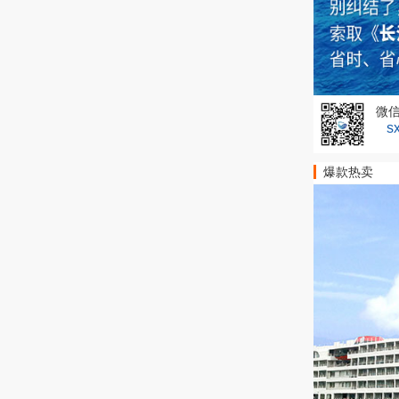
微
s
爆款热卖