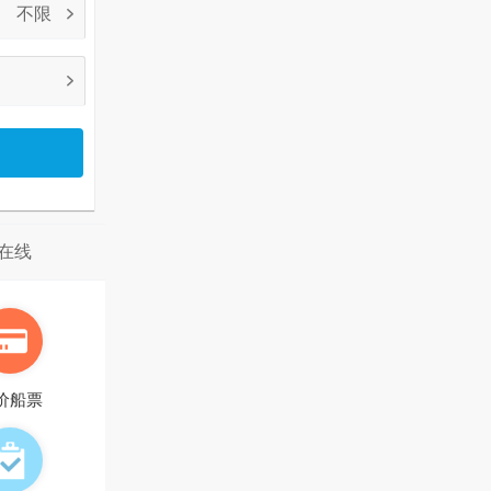
在线
价船票