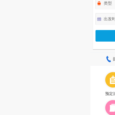
类型
出发
预定