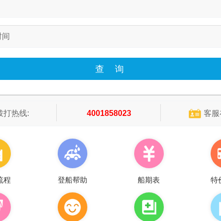
时间
拨打热线:
4001858023
客服
流程
登船帮助
船期表
特