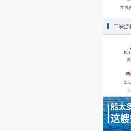
在线
三峡游
黄
长