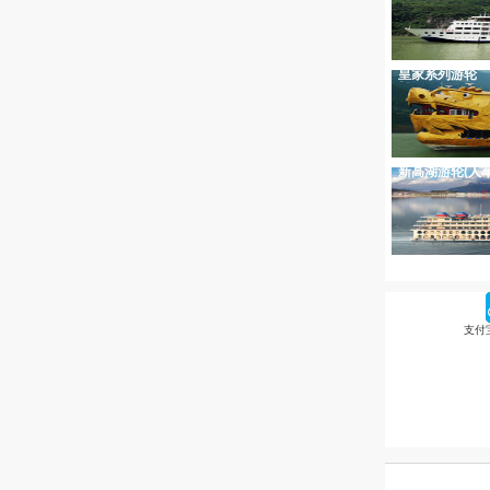
皇家系列游轮
新高湖游轮(人
支付