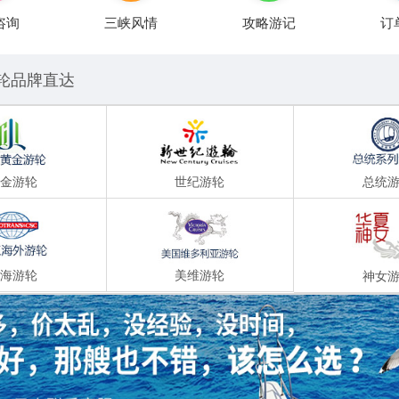
咨询
三峡风情
攻略游记
订
轮品牌直达
金游轮
世纪游轮
总统
海游轮
美维游轮
神女